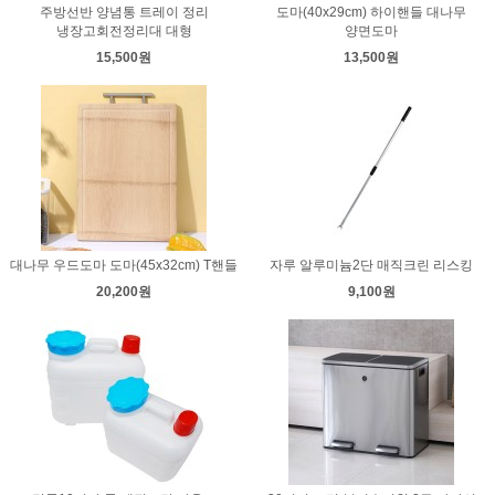
주방선반 양념통 트레이 정리
도마(40x29cm) 하이핸들 대나무
냉장고회전정리대 대형
양면도마
15,500원
13,500원
대나무 우드도마 도마(45x32cm) T핸들
자루 알루미늄2단 매직크린 리스킹
20,200원
9,100원