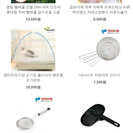
캠핑 빨래줄 진열 10m 야외 건조대
굽은어깨 척추 거북목 포워드테크 바른
휴대용 차박 빨랫줄 길이조절 소품
허리밴드 자세교정밴드 라운드숄더
10,600원
6,900원
원터치모기장 모기장 월드리아 텐트형
대사이즈 키친아트 건지기
모기텐트
7,300원
18,000원