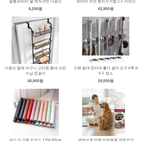
말통10리터 물 매직크린 다용도
30리터 모던 분리수거함 2구 카라신
8,200원
42,900원
다용도 철제 바구니 고리형 틈새 선반
스텐 밀대 정리대 홀더 걸이 도구 6후크
수납 문걸이
5구 청소
48,900원
26,000원
데스크 가죽 키보드 120x 60cm
관절보호 마루 반려동물 관절건강