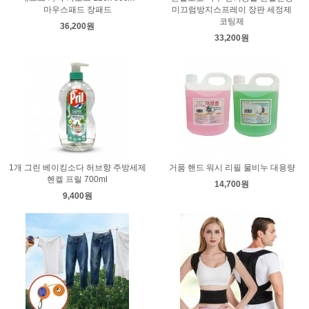
마우스패드 장패드
미끄럼방지스프레이 장판 세정제
코팅제
36,200원
33,200원
1개 그린 베이킹소다 허브향 주방세제
거품 핸드 워시 리필 물비누 대용량
헨켈 프릴 700ml
14,700원
9,400원