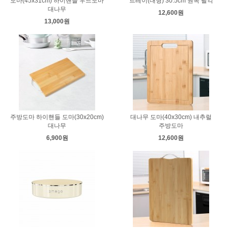
도마(45x31cm) 하이핸들 우드도마
트레이(대형) 30.5cm 원목 팔각
대나무
12,600원
13,000원
주방도마 하이핸들 도마(30x20cm)
대나무 도마(40x30cm) 내추럴
대나무
주방도마
6,900원
12,600원