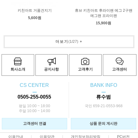
키친아트 거품건지기
휴브 키친아트 후라이팬 에그 2구팬
에그팬 프라이팬
5,600원
15,900원
더보기
(
1
/
27
)
+
회사소개
공지사항
고객후기
고객센터
CS CENTER
BANK INFO
ㅡ
ㅡ
0505-255-0055
류수범
평일 10:00 ~ 18:00
국민 659-21-0553-968
주말 10:00 ~ 14:00
고객센터 연결
상품 문의 게시판
이용안내
이용약관
개인정보처리방침
PC버전