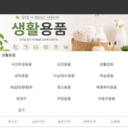
생활용품
구강위생용품
보안용품
생활잡화
세탁용품
수납/정리용품
욕실용품
제습/방향/탈취
청소용품
해충퇴치용품
화장지
주방용품
자동차용품
공구
최신순
낮은가격
높은가격
판매순위
상품명